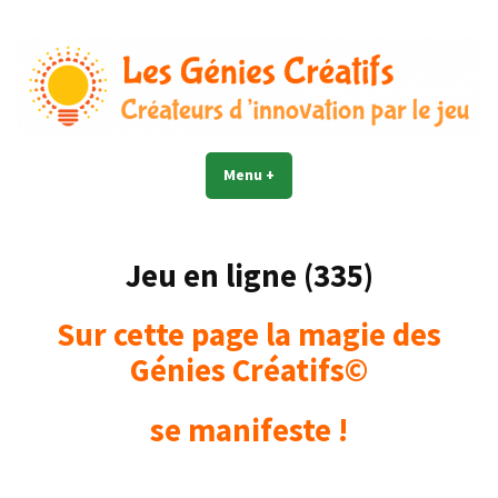
Accéder
au
contenu
Les Génies Créatifs©
Créateur d'innovation par le jeu
Menu
+
déplié
réduit
Jeu en ligne (335)
Sur cette page la magie des
Génies Créatifs©
se manifeste !