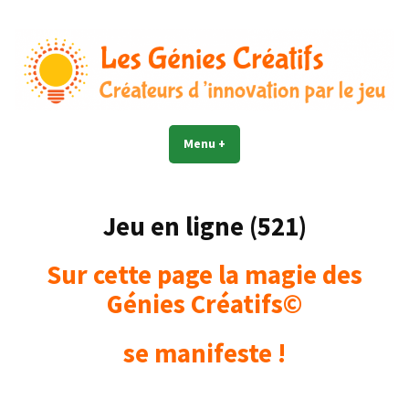
Accéder
au
contenu
Les Génies Créatifs©
Créateur d'innovation par le jeu
Menu
+
déplié
réduit
Jeu en ligne (521)
Sur cette page la magie des
Génies Créatifs©
se manifeste !