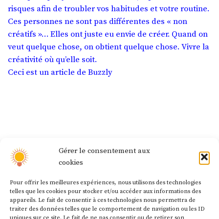
risques afin de troubler vos habitudes et votre routine.
Ces personnes ne sont pas différentes des « non
créatifs »… Elles ont juste eu envie de créer. Quand on
veut quelque chose, on obtient quelque chose. Vivre la
créativité où qu’elle soit.
Ceci est un article de
Buzzly
Navigation
Article
Article précédent
Gérer le consentement aux
Comment être plus concentrés en classe ?
précédent :
de
cookies
l’article
Article
Pour offrir les meilleures expériences, nous utilisons des technologies
Article suivant
telles que les cookies pour stocker et/ou accéder aux informations des
Les symboles : un réservoir de solutions
suivant
appareils. Le fait de consentir à ces technologies nous permettra de
illimité !
:
traiter des données telles que le comportement de navigation ou les ID
uniques sur ce site. Le fait de ne pas consentir ou de retirer son