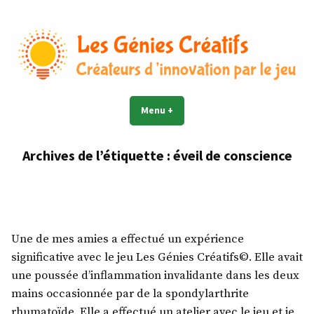
Accéder
au
contenu
Les Génies Créatifs©
Créateur d'innovation par le jeu
Menu
+
déplié
réduit
Archives de l’étiquette :
éveil de conscience
Une de mes amies a effectué un expérience
significative avec le jeu Les Génies Créatifs©. Elle avait
une poussée d’inflammation invalidante dans les deux
mains occasionnée par de la spondylarthrite
rhumatoïde. Elle a effectué un atelier avec le jeu et je