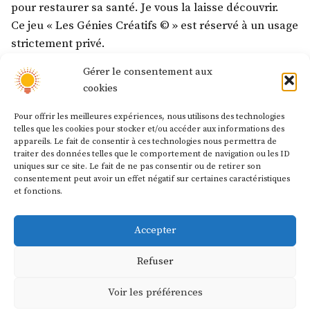
pour restaurer sa santé. Je vous la laisse découvrir.
Ce jeu « Les Génies Créatifs © » est réservé à un usage
strictement privé.
Gérer le consentement aux
Lire la suite
cookies
Pour offrir les meilleures expériences, nous utilisons des technologies
telles que les cookies pour stocker et/ou accéder aux informations des
appareils. Le fait de consentir à ces technologies nous permettra de
Pagination
traiter des données telles que le comportement de navigation ou les ID
Articles plus récents
1
2
3
4
5
uniques sur ce site. Le fait de ne pas consentir ou de retirer son
des
…
8
Articles plus anciens
consentement peut avoir un effet négatif sur certaines caractéristiques
et fonctions.
publications
Accepter
Les prochains rendez-vous
Refuser
La prochaine formation
Les génies de la solution
Voir les préférences
aura lieu en octobre 2026, en Touraine