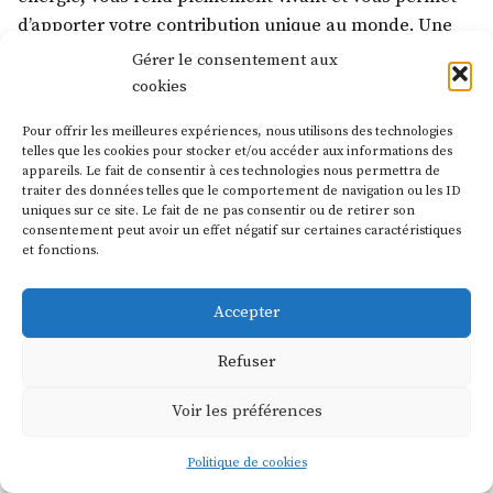
d’apporter votre contribution unique au monde. Une
réflexion
Gérer le consentement aux
cookies
Lire la suite
Pour offrir les meilleures expériences, nous utilisons des technologies
telles que les cookies pour stocker et/ou accéder aux informations des
appareils. Le fait de consentir à ces technologies nous permettra de
traiter des données telles que le comportement de navigation ou les ID
Les prochains rendez-vous
uniques sur ce site. Le fait de ne pas consentir ou de retirer son
consentement peut avoir un effet négatif sur certaines caractéristiques
et fonctions.
La prochaine formation
Les génies de la solution
aura lieu en octobre 2026, en Touraine
Accepter
Les Génies Créatifs©
,
proudly powered by WordPress
.
Refuser
Voir les préférences
Politique de cookies