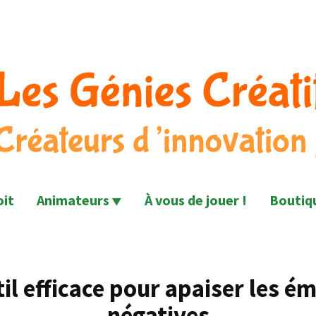
fs©
oit
Animateurs
À vous de jouer !
Boutiq
il efficace pour apaiser les é
négatives