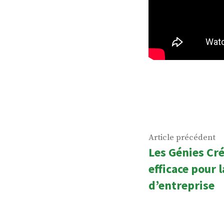
Navigatio
Ar
Article précédent
Les Génies Cré
de
p
efficace pour 
l’article
d’entreprise